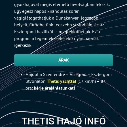
gyorshajóval mégis elérhető távolságban fekszik.
Egy egész napos kirándulás során
végiglátogathatjuk a Dunakanyar legszebb
helyeit, fürödhetünk legszebb strandjain, és az
Esztergomi bazilikát is megtekinthetjük. Ez a
program a legemlékezetesebb nyári napnak
ígérkezik.
ÁRAK
Hajóút a Szentendre – Visegrád – Esztergom
útvonalon
Thetis yachttal
(17 km/h) – 8+
óra:
kérje árajánlatunkat!
THETIS HAJÓ INFÓ