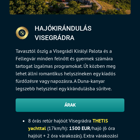
HAJÓKIRÁNDULÁS
VISEGRÁDRA
Tavasztól őszig a Visegrádi Királyi Palota és a
Fellegvár minden felnőtt és gyermek számára
tartogat izgalmas programokat. Út közben meg
lehet állni romantikus helyszíneken egy kiadós
fürdőzésre vagy napozásra. A Duna-kanyar
legszebb helyszínei egy kirándulásba sűrítve.
ÁRAK
8 órás retúr hajóút Visegrádra
THETIS
yachttal
(17km/h):
1500 EUR
/hajó (6 óra
hajóút + 2 óra várakozás). Extra várakozási