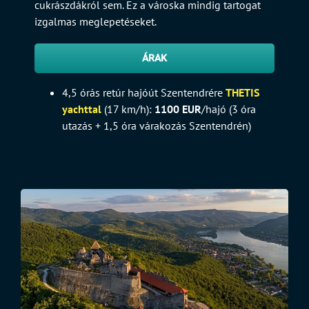
cukrászdákról sem. Ez a városka mindig tartogat
izgalmas meglepetéseket.
ÁRAK
4,5 órás retúr hajóút Szentendrére
THETIS
yachttal
(17 km/h):
1100 EUR
/hajó (3 óra
utazás + 1,5 óra várakozás Szentendrén)