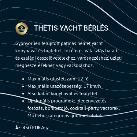
THETIS YACHT BÉRLÉS
Gyönyörűen felújított patinás német yacht
konyhával és toalettel. Tökéletes választás baráti
és családi összejövetelekhez, városnézéshez, üzleti
megbeszélésekhez vagy vacsorákhoz.
Maximális utaslétszám: 12 fő
Maximális utazósebesség: 17 km/h
Alsó kabin konyhával és toalettel
Opcionális programok: idegenvezetés,
fotózás, borkóstoló, cocktail-party, vacsorák,
Michelin-kategóriás gourmet ételek
Ár:
450 EUR/óra