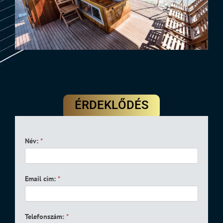
ÉRDEKLŐDÉS
Hajó
Név:
*
foglalási
űrlap
Email cím:
*
Telefonszám:
*