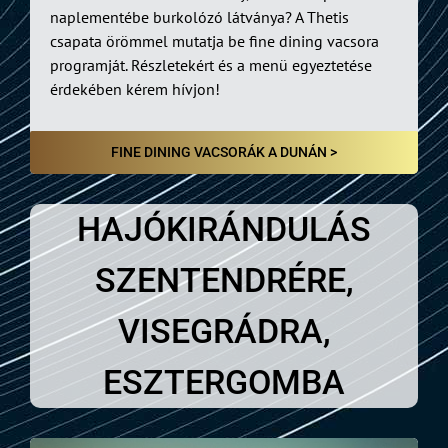
naplementébe burkolózó látványa? A Thetis
csapata örömmel mutatja be fine dining vacsora
programját. Részletekért és a menü egyeztetése
érdekében kérem hívjon!
FINE DINING VACSORÁK A DUNÁN >
HAJÓKIRÁNDULÁS
SZENTENDRÉRE,
VISEGRÁDRA,
ESZTERGOMBA