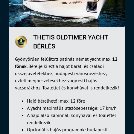
THETIS OLDTIMER YACHT
BÉRLÉS
Gyönyörűen felújított patinás német yacht max.
12
főnek
. Bérelje ki ezt a hajót baráti és családi
összejövetelekhez, budapesti városnézéshez,
üzleti megbeszélésekhez vagy esti hajós
vacsorákhoz. Toalettel és konyhával is rendelkezik!
Hajó bérelhető: max. 12 főre
A yacht maximális utazósebessége: 17 km/h
A hajó alsó kabinnal, konyhával és toalettel
rendelkezik
Opcionális hajós programok: budapesti