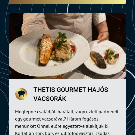
THETIS GOURMET HAJÓS
VACSORÁK
Meglepné családját, barátait, vagy üzleti partnereit
egy gourmet vacsorával? Három fogásos
menünket Önnel előre egyeztetve alakítjuk ki.
Korlátlan sör-, bor-, és üdítőfogyasztás, csodás