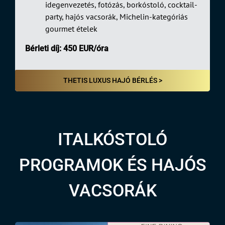
idegenvezetés, fotózás, borkóstoló, cocktail-
party, hajós vacsorák, Michelin-kategóriás
gourmet ételek
Bérleti díj: 450 EUR/óra
THETIS LUXUS HAJÓ BÉRLÉS >
ITALKÓSTOLÓ
PROGRAMOK ÉS HAJÓS
VACSORÁK