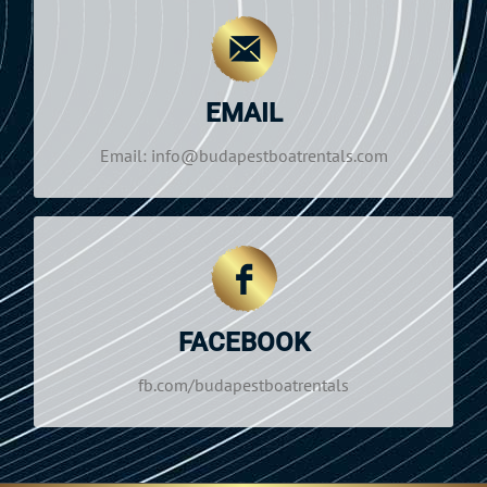
NYITVATARTÁS
Hétfő—Szombat: 09:00–19:00
EMAIL
info@budapestboatrentals.com
Email:
Email: info@budapestboatrentals.com
NYITVATARTÁS
Hétfő-Szombat: 09:00–19:00
FACEBOOK
fb.com/budapestboatrentals
fb.com/budapestboatrentals