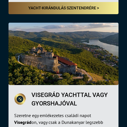
YACHT-KIRÁNDULÁS SZENTENDRÉRE >
VISEGRÁD YACHTTAL VAGY
GYORSHAJÓVAL
Szeretne egy emlékezetes családi napot
Visegrád
on, vagy csak a Dunakanyar legszebb