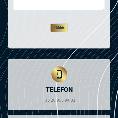
Küldés
NYITVATARTÁS
Hétfő—Szombat: 09:00–19:00
TELEFON
+36 20 956 94 02
Telefon:
+36 20 956 94 02