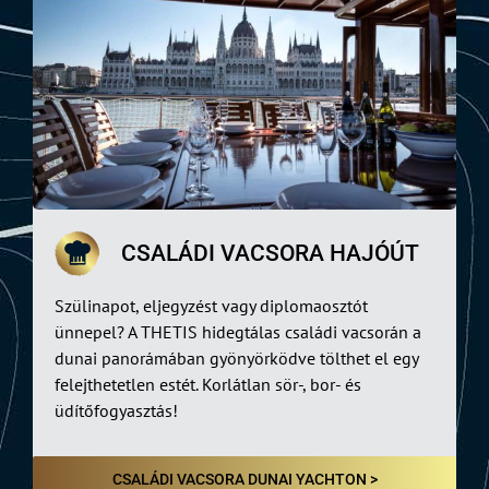
CSALÁDI VACSORA HAJÓÚT
Szülinapot, eljegyzést vagy diplomaosztót
ünnepel? A THETIS hidegtálas családi vacsorán a
dunai panorámában gyönyörködve tölthet el egy
felejthetetlen estét. Korlátlan sör-, bor- és
üdítőfogyasztás!
CSALÁDI VACSORA DUNAI YACHTON >