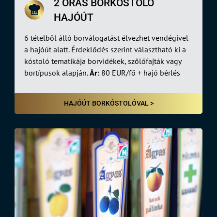
2 ÓRÁS BORKÓSTOLÓ
HAJÓÚT
6 tételből álló borválogatást élvezhet vendégivel
a hajóút alatt. Érdeklődés szerint választható ki a
kóstoló tematikája borvidékek, szőlőfajták vagy
bortípusok alapján.
Ár:
80 EUR/fő + hajó bérlés
HAJÓÚT BORKÓSTOLÓVAL >