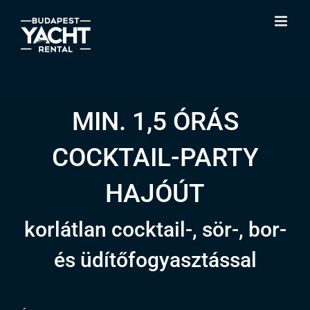
Skip
to
content
MIN. 1,5 ÓRÁS
COCKTAIL-PARTY
HAJÓÚT
korlátlan cocktail-, sör-, bor-
és üdítőfogyasztással