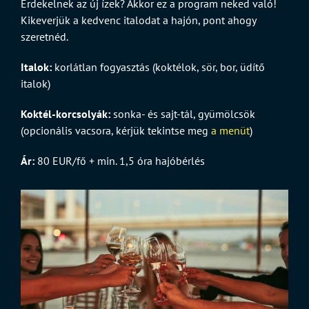
Érdekelnek az új ízek? Akkor ez a program neked való!
Kikeverjük a kedvenc italodat a hajón, pont ahogy
szeretnéd.
Italok:
korlátlan fogyasztás (koktélok, sör, bor, üdítő
italok)
Koktél-korcsolyák:
sonka- és sajt-tál, gyümölcsök
(opcionális vacsora, kérjük tekintse meg
a menüt
)
Ár:
80 EUR/fő + min. 1,5 óra hajóbérlés