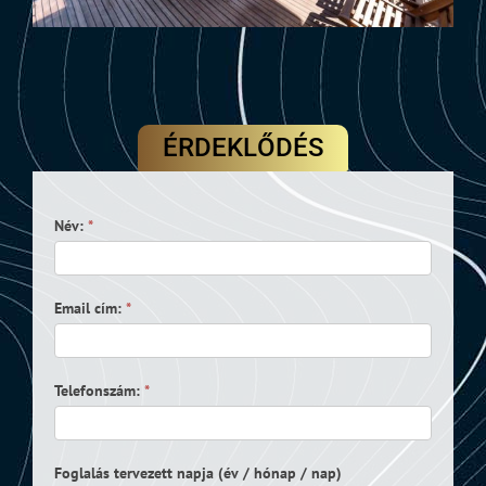
ÉRDEKLŐDÉS
Hajó
Név:
*
foglalási
űrlap
Email cím:
*
Telefonszám:
*
Foglalás tervezett napja (év / hónap / nap)