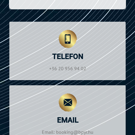
NYITVATARTÁS
Hétfő—Szombat: 09:00–19:00
TELEFON
+36 20 956 94 02
Telefon:
+36 20 956 94 02
NYITVATARTÁS
Hétfő—Szombat: 09:00–19:00
EMAIL
booking@bpyr.hu
Email:
Email: booking@bpyr.hu